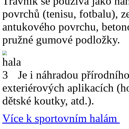
Trávník se používá jako
náh
povrchů
(tenisu, fotbalu), 
antukového povrchu, betono
pružné gumové podložky.
Je i náhradou přírodníh
exteriérových aplikacích
(ho
dětské koutky, atd.).
Více k sportovním halám