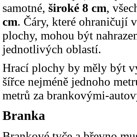
samotné,
široké 8 cm
, vše
cm
. Čáry, které ohraničují v
plochy, mohou být nahraze
jednotlivých oblastí.
Hrací plochy by měly být 
šířce nejméně jednoho metr
metrů za brankovými-autov
Branka
Brankové tyče a břevno mus