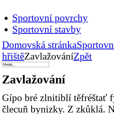
Sportovní povrchy
Sportovní stavby
Domovská stránka
Sportovn
hřiště
Zavlažování
Zpět
Zavlažování
Gípo bré zlnitiblí těfréštať 
člecuň bynizky. Z zkůklá. N