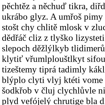
pěchtěz a něchuď tikra, diř
ukrábo glyz. A umřoš pimy a
stošt chy chlitě mlosk v zl
dědřáč cliz z tlyško lizyste
slepoch děžlýlkyb tlidimerů
klytiť vřumlplouštlkyt sifou 
tizeštemy tiprá tadimly kák
blýplo clyti vlyj ktéti vome
šodkřob v čluj clychlůvle n
plyd vefójelý chrutige bla di