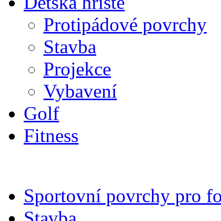
Dětská hřiště
Protipádové povrchy
Stavba
Projekce
Vybavení
Golf
Fitness
Sportovní povrchy pro fo
Stavba