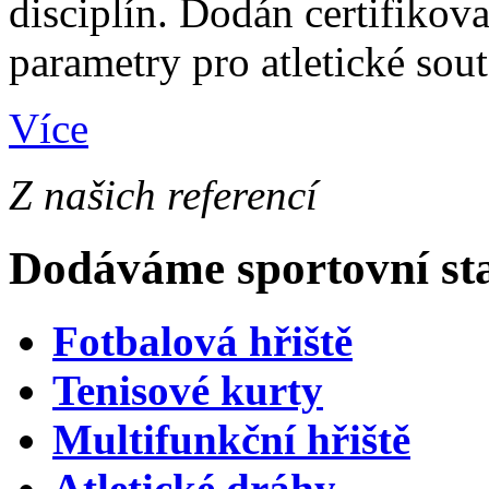
disciplín. Dodán certifikov
parametry pro atletické sou
Více
Z našich referencí
Dodáváme sportovní st
Fotbalová hřiště
Tenisové kurty
Multifunkční hřiště
Atletické dráhy