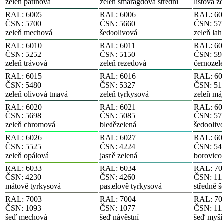
zeleň patinová
zeleň smaragdová střední
listová z
RAL: 6005
RAL: 6006
RAL: 60
ČSN: 5700
ČSN: 5660
ČSN: 57
zeleň mechová
šedoolivová
zeleň la
RAL: 6010
RAL: 6011
RAL: 60
ČSN: 5252
ČSN: 5150
ČSN: 59
zeleň trávová
zeleň rezedová
černozel
RAL: 6015
RAL: 6016
RAL: 60
ČSN: 5480
ČSN: 5327
ČSN: 51
zeleň olivová tmavá
zeleň tyrkysová
zeleň má
RAL: 6020
RAL: 6021
RAL: 60
ČSN: 5698
ČSN: 5085
ČSN: 57
zeleň chromová
bledězelená
šedooliv
RAL: 6026
RAL: 6027
RAL: 60
ČSN: 5525
ČSN: 4224
ČSN: 54
zeleň opálová
jasně zelená
borovico
RAL: 6033
RAL: 6034
RAL: 70
ČSN: 4230
ČSN: 4260
ČSN: 11
mátově tyrkysová
pastelově tyrkysová
středně 
RAL: 7003
RAL: 7004
RAL: 70
ČSN: 1093
ČSN: 1077
ČSN: 11
šeď mechová
šeď návěstní
šeď myší