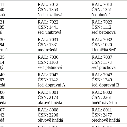
11
RAL: 7012
RAL: 7013
40
ČSN: 1353
ČSN: 1351
zná
šeď bazaltová
šedohnědá
21
RAL: 7022
RAL: 7023
85
ČSN: 1441
ČSN: 1112
á
šeď umbrová
šeď betonová
30
RAL: 7031
RAL: 7032
84
ČSN: 1331
ČSN: 1020
enná
modrošedá
křemičitá šeď
35
RAL: 7036
RAL: 7037
14
ČSN: 1163
ČSN: 1178
dý
šeď platinová
šeď prachová
40
RAL: 7042
RAL: 7043
67
ČSN: 1142
ČSN: 1349
edá
šeď dopravní A
šeď dopravní B
00
RAL: 8001
RAL: 8002
09
ČSN: 2173
ČSN: 2261
nědá
okrově hnědá
hněď návěstní
07
RAL: 8008
RAL: 8011
42
ČSN: 2296
ČSN: 2477
ědá
olivově hnědá
ořechově hnědá