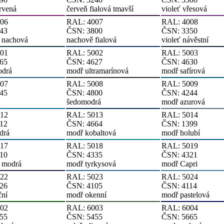
rvená
červeň fialová tmavší
violeť vřesová
06
RAL: 4007
RAL: 4008
43
ČSN: 3800
ČSN: 3350
 nachová
nachově fialová
violeť návěstní
01
RAL: 5002
RAL: 5003
65
ČSN: 4627
ČSN: 4630
odrá
modř ultramarínová
modř safírová
07
RAL: 5008
RAL: 5009
45
ČSN: 4800
ČSN: 4244
šedomodrá
modř azurová
12
RAL: 5013
RAL: 5014
12
ČSN: 4664
ČSN: 1399
drá
modř kobaltová
modř holubí
17
RAL: 5018
RAL: 5019
10
ČSN: 4335
ČSN: 4321
í modrá
modř tyrkysová
modř Capri
22
RAL: 5023
RAL: 5024
26
ČSN: 4105
ČSN: 4114
ční
modř okenní
modř pastelová
02
RAL: 6003
RAL: 6004
55
ČSN: 5455
ČSN: 5665