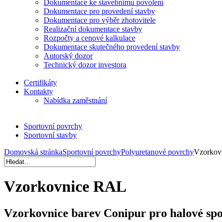
Dokumentace ke stavebnímu povolení
Dokumentace pro provedení stavby
Dokumentace pro výběr zhotovitele
Realizační dokumentace stavby
Rozpočty a cenové kalkulace
Dokumentace skutečného provedení stavby
Autorský dozor
Technický dozor investora
Certifikáty
Kontakty
Nabídka zaměstnání
Sportovní povrchy
Sportovní stavby
Domovská stránka
Sportovní povrchy
Polyuretanové povrchy
Vzorkov
Vzorkovnice RAL
Vzorkovnice barev Conipur pro halové spo