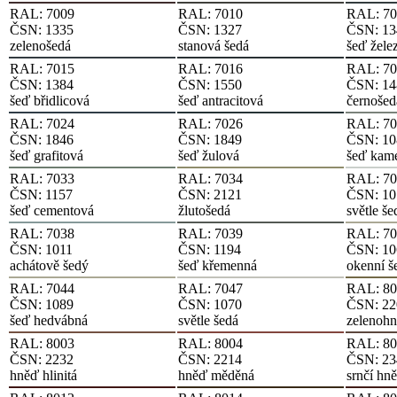
RAL: 7009
RAL: 7010
RAL: 70
ČSN: 1335
ČSN: 1327
ČSN: 13
zelenošedá
stanová šedá
šeď žele
RAL: 7015
RAL: 7016
RAL: 70
ČSN: 1384
ČSN: 1550
ČSN: 14
šeď břidlicová
šeď antracitová
černošed
RAL: 7024
RAL: 7026
RAL: 70
ČSN: 1846
ČSN: 1849
ČSN: 10
šeď grafitová
šeď žulová
šeď kam
RAL: 7033
RAL: 7034
RAL: 70
ČSN: 1157
ČSN: 2121
ČSN: 10
šeď cementová
žlutošedá
světle še
RAL: 7038
RAL: 7039
RAL: 70
ČSN: 1011
ČSN: 1194
ČSN: 10
achátově šedý
šeď křemenná
okenní š
RAL: 7044
RAL: 7047
RAL: 80
ČSN: 1089
ČSN: 1070
ČSN: 22
šeď hedvábná
světle šedá
zelenoh
RAL: 8003
RAL: 8004
RAL: 80
ČSN: 2232
ČSN: 2214
ČSN: 23
hněď hlinitá
hněď měděná
srnčí hn