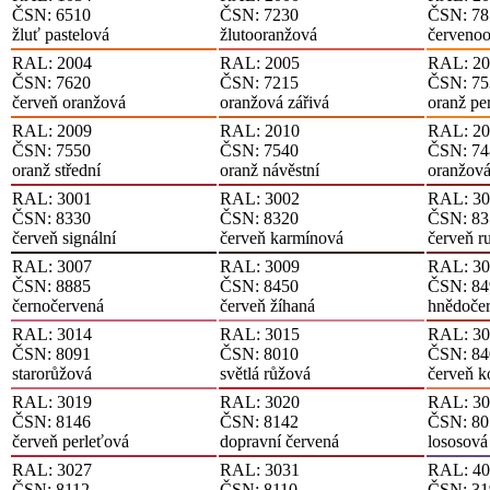
ČSN: 6510
ČSN: 7230
ČSN: 78
žluť pastelová
žlutooranžová
červeno
RAL: 2004
RAL: 2005
RAL: 20
ČSN: 7620
ČSN: 7215
ČSN: 75
červeň oranžová
oranžová zářivá
oranž pe
RAL: 2009
RAL: 2010
RAL: 20
ČSN: 7550
ČSN: 7540
ČSN: 74
oranž střední
oranž návěstní
oranžov
RAL: 3001
RAL: 3002
RAL: 30
ČSN: 8330
ČSN: 8320
ČSN: 83
červeň signální
červeň karmínová
červeň r
RAL: 3007
RAL: 3009
RAL: 30
ČSN: 8885
ČSN: 8450
ČSN: 84
černočervená
červeň žíhaná
hnědoče
RAL: 3014
RAL: 3015
RAL: 30
ČSN: 8091
ČSN: 8010
ČSN: 84
starorůžová
světlá růžová
červeň k
RAL: 3019
RAL: 3020
RAL: 30
ČSN: 8146
ČSN: 8142
ČSN: 80
červeň perleťová
dopravní červená
lososová
RAL: 3027
RAL: 3031
RAL: 40
ČSN: 8112
ČSN: 8110
ČSN: 31