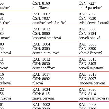
55
ČSN: 8160
ČSN: 7227
oražová
rumělková
oranž pastelová
06
RAL: 2007
RAL: 2008
31
ČSN: 7037
ČSN: 7530
rleťová
oranžová světlá zářivá
světlečervená oran
11
RAL: 2012
RAL: 3000
80
ČSN: 8060
ČSN: 8184
á tmavá
lososová oranžová
červeň ohnivá
03
RAL: 3004
RAL: 3005
50
ČSN: 8305
ČSN: 8390
ubínová
červeň purpurová
vínově červený
11
RAL: 3012
RAL: 3013
90
ČSN: 8030
ČSN: 8405
rvený
červenobéžová
červeň rajčatová
16
RAL: 3017
RAL: 3018
00
ČSN: 8092
ČSN: 8097
orálová
růžová
jahodová červená
22
RAL: 3024
RAL: 3026
56
ČSN: 8115
ČSN: 8114
 růžová
zářivá červená
červeň zářivková sv
01
RAL: 4002
RAL: 4003
90
ČSN: 3240
ČSN: 3300