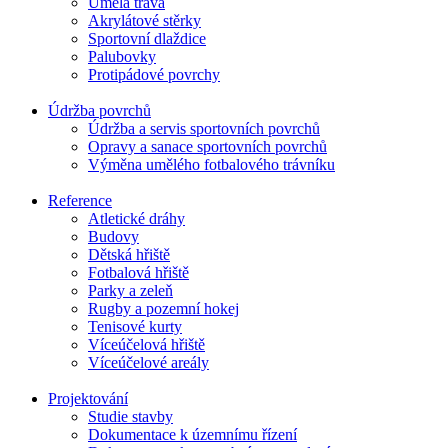
Umělá tráva
Akrylátové stěrky
Sportovní dlaždice
Palubovky
Protipádové povrchy
Údržba povrchů
Údržba a servis sportovních povrchů
Opravy a sanace sportovních povrchů
Výměna umělého fotbalového trávníku
Reference
Atletické dráhy
Budovy
Dětská hřiště
Fotbalová hřiště
Parky a zeleň
Rugby a pozemní hokej
Tenisové kurty
Víceúčelová hřiště
Víceúčelové areály
Projektování
Studie stavby
Dokumentace k územnímu řízení