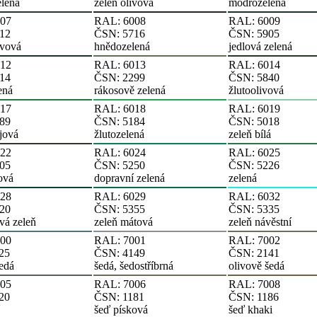
elená
zeleň olivová
modrozelená
07
RAL: 6008
RAL: 6009
12
ČSN: 5716
ČSN: 5905
hvová
hnědozelená
jedlová zelená
12
RAL: 6013
RAL: 6014
14
ČSN: 2299
ČSN: 5840
ená
rákosově zelená
žlutoolivová
17
RAL: 6018
RAL: 6019
89
ČSN: 5184
ČSN: 5018
jová
žlutozelená
zeleň bílá
22
RAL: 6024
RAL: 6025
05
ČSN: 5250
ČSN: 5226
ová
dopravní zelená
zelená
28
RAL: 6029
RAL: 6032
20
ČSN: 5355
ČSN: 5335
vá zeleň
zeleň mátová
zeleň návěstní
00
RAL: 7001
RAL: 7002
25
ČSN: 4149
ČSN: 2141
šedá
šedá, šedostříbrná
olivově šedá
05
RAL: 7006
RAL: 7008
20
ČSN: 1181
ČSN: 1186
šeď písková
šeď khaki