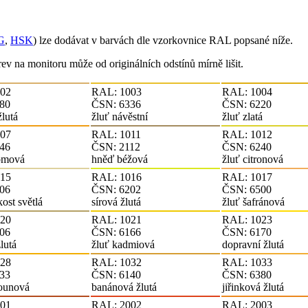
G
,
HSK
) lze dodávat v barvách dle vzorkovnice RAL popsané níže.
v na monitoru může od originálních odstínů mírně lišit.
02
RAL: 1003
RAL: 1004
80
ČSN: 6336
ČSN: 6220
žlutá
žluť návěstní
žluť zlatá
07
RAL: 1011
RAL: 1012
46
ČSN: 2112
ČSN: 6240
romová
hněď béžová
žluť citronová
15
RAL: 1016
RAL: 1017
06
ČSN: 6202
ČSN: 6500
ost světlá
sírová žlutá
žluť šafránová
20
RAL: 1021
RAL: 1023
06
ČSN: 6166
ČSN: 6170
lutá
žluť kadmiová
dopravní žlutá
28
RAL: 1032
RAL: 1033
33
ČSN: 6140
ČSN: 6380
lounová
banánová žlutá
jiřinková žlutá
01
RAL: 2002
RAL: 2003