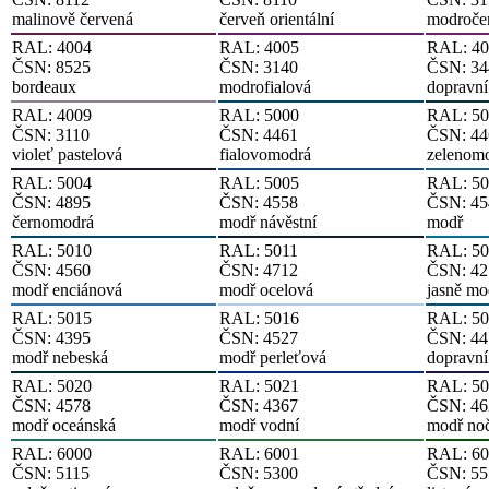
malinově červená
červeň orientální
modroče
RAL: 4004
RAL: 4005
RAL: 40
ČSN: 8525
ČSN: 3140
ČSN: 34
bordeaux
modrofialová
dopravní
RAL: 4009
RAL: 5000
RAL: 50
ČSN: 3110
ČSN: 4461
ČSN: 44
violeť pastelová
fialovomodrá
zelenom
RAL: 5004
RAL: 5005
RAL: 50
ČSN: 4895
ČSN: 4558
ČSN: 45
černomodrá
modř návěstní
modř
RAL: 5010
RAL: 5011
RAL: 50
ČSN: 4560
ČSN: 4712
ČSN: 42
modř enciánová
modř ocelová
jasně mo
RAL: 5015
RAL: 5016
RAL: 50
ČSN: 4395
ČSN: 4527
ČSN: 44
modř nebeská
modř perleťová
dopravn
RAL: 5020
RAL: 5021
RAL: 50
ČSN: 4578
ČSN: 4367
ČSN: 46
modř oceánská
modř vodní
modř no
RAL: 6000
RAL: 6001
RAL: 60
ČSN: 5115
ČSN: 5300
ČSN: 55