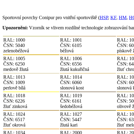
Sportovní povrchy Conipur pro vnitřní sportoviště (
HSP
,
KF
,
HM
,
H
Upozornění:
Vzorník se vlivem rozdílné technologie zobrazování bare
RAL: 1000
RAL: 1001
RAL: 10
ČSN: 5040
ČSN: 6105
ČSN: 60
zelenobéžová
béžová
pískově 
RAL: 1005
RAL: 1006
RAL: 10
ČSN: 6250
ČSN: 6556
ČSN: 64
medově žlutá
žlutá kukuřičná
žluť ch
RAL: 1013
RAL: 1014
RAL: 10
ČSN: 1009
ČSN: 6060
ČSN: 60
perlově bílá
slonová kost
slonová k
RAL: 1018
RAL: 1019
RAL: 10
ČSN: 6226
ČSN: 6161
ČSN: 50
žluť zinková
šedobéžová
olivově ž
RAL: 1024
RAL: 1027
RAL: 10
ČSN: 6517
ČSN: 5447
ČSN: 63
žluť okrová
žlutá kari
žluť me
RAL: 1034
RAL: 2000
RAL: 20