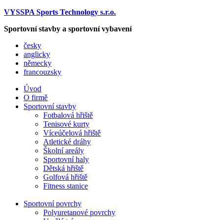
VYSSPA Sports Technology s.r.o.
Sportovní stavby a sportovní vybavení
česky
anglicky
německy
francouzsky
Úvod
O firmě
Sportovní stavby
Fotbalová hřiště
Tenisové kurty
Víceúčelová hřiště
Atletické dráhy
Školní areály
Sportovní haly
Dětská hřiště
Golfová hřiště
Fitness stanice
Sportovní povrchy
Polyuretanové povrchy