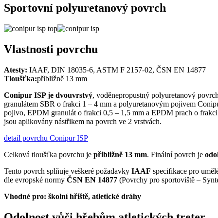
Sportovní polyuretanový povrch
Vlastnosti povrchu
Atesty:
IAAF, DIN 18035-6, ASTM F 2157-02, ČSN EN 14877
Tloušťka:
přibližně 13 mm
Conipur ISP je dvouvrstvý
, voděnepropustný polyuretanový povrch 
granulátem SBR o frakci 1 – 4 mm a polyuretanovým pojivem Conipur.
pojivo, EPDM granulát o frakci 0,5 – 1,5 mm a EPDM prach o frakci
jsou aplikovány nástřikem na povrch ve 2 vrstvách.
detail povrchu Conipur ISP
Celková tloušťka povrchu je
přibližně 13 mm
. Finální povrch je
odo
Tento povrch splňuje veškeré požadavky
IAAF
specifikace pro uměl
dle evropské normy
ČSN EN 14877
(Povrchy pro sportoviště – Synte
Vhodné pro:
školní hřiště, atletické dráhy
Odolnost vůči hřebům atletických treter