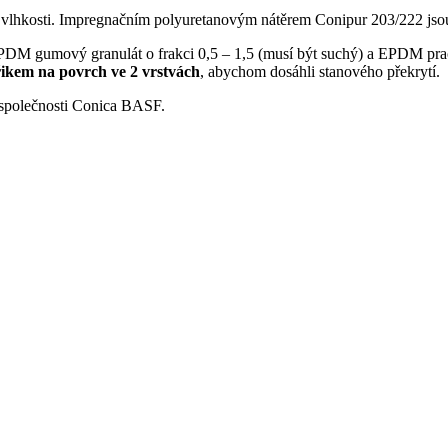
ě a vlhkosti. Impregnačním polyuretanovým nátěrem Conipur 203/222 jso
 gumový granulát o frakci 0,5 – 1,5 (musí být suchý) a EPDM prach o
řikem na povrch ve 2 vrstvách
, abychom dosáhli stanového překrytí.
společnosti Conica BASF.