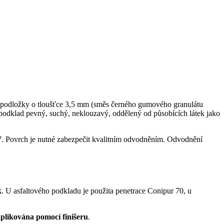
žné podložky o tloušťce 3,5 mm (směs černého gumového granulátu
podklad pevný, suchý, neklouzavý, oddělený od působících látek jako
Povrch je nutné zabezpečit kvalitním odvodněním. Odvodnění
k
. U asfaltového podkladu je použita penetrace Conipur 70, u
aplikována pomocí finišeru
.