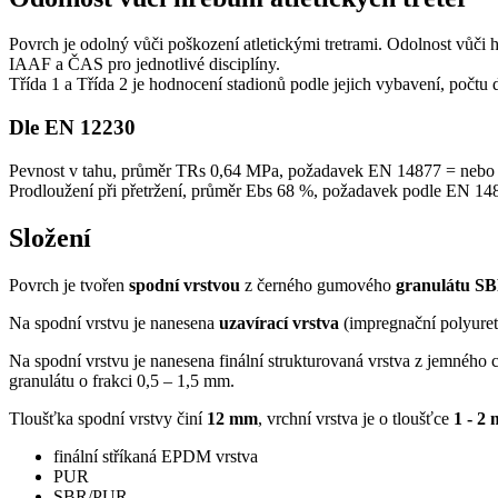
Povrch je odolný vůči poškození atletickými tretrami. Odolnost vůči 
IAAF a ČAS pro jednotlivé disciplíny.
Třída 1 a Třída 2 je hodnocení stadionů podle jejich vybavení, počtu
Dle EN 12230
Pevnost v tahu, průměr TRs 0,64 MPa, požadavek EN 14877 = nebo 
Prodloužení při přetržení, průměr Ebs 68 %, požadavek podle EN 1
Složení
Povrch je tvořen
spodní vrstvou
z černého gumového
granulátu
S
Na spodní vrstvu je nanesena
uzavírací vrstva
(impregnační polyuret
Na spodní vrstvu je nanesena finální strukturovaná vrstva z jemn
granulátu o frakci 0,5 – 1,5 mm.
Tloušťka spodní vrstvy činí
12 mm
, vrchní vrstva je o tloušťce
1 - 2
finální stříkaná EPDM vrstva
PUR
SBR/PUR