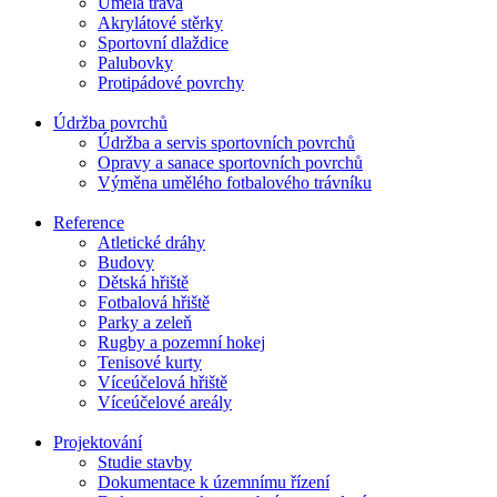
Umělá tráva
Akrylátové stěrky
Sportovní dlaždice
Palubovky
Protipádové povrchy
Údržba povrchů
Údržba a servis sportovních povrchů
Opravy a sanace sportovních povrchů
Výměna umělého fotbalového trávníku
Reference
Atletické dráhy
Budovy
Dětská hřiště
Fotbalová hřiště
Parky a zeleň
Rugby a pozemní hokej
Tenisové kurty
Víceúčelová hřiště
Víceúčelové areály
Projektování
Studie stavby
Dokumentace k územnímu řízení