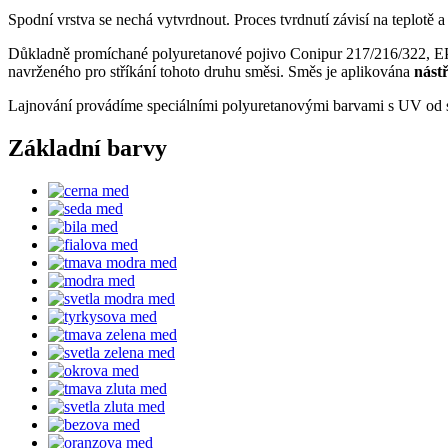
Spodní vrstva se nechá vytvrdnout. Proces tvrdnutí závisí na teplot
Důkladně promíchané polyuretanové pojivo Conipur 217/216/322, EPDM
navrženého pro stříkání tohoto druhu směsi. Směs je aplikována
nást
Lajnování provádíme speciálními polyuretanovými barvami s UV od 
Základní barvy