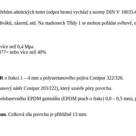
hřebům atletických treter (odpor hrotu) vychází z normy DIN V 18035-6
 diváků, zázemí, atd. Na stadionech Třídy 1 se mohou pořádat světové,
více než 0,4 Mpa
4877= nebo více než 40%
BR
o frakci 1 – 4 mm a polyuretanového pojiva Conipur 322/326.
anový nátěr Conipur 203/222), který uzavře póry povrchu.
ého celobarevného EPDM granulátu (EPDM prach o frakci 0,0 – 0,5 mm
 mm
. Celková síla povrchu je přibližně 13 mm.