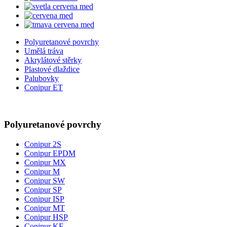
Polyuretanové povrchy
Umělá tráva
Akrylátové stěrky
Plastové dlaždice
Palubovky
Conipur ET
Polyuretanové povrchy
Conipur 2S
Conipur EPDM
Conipur MX
Conipur M
Conipur SW
Conipur SP
Conipur ISP
Conipur MT
Conipur HSP
Conipur KF