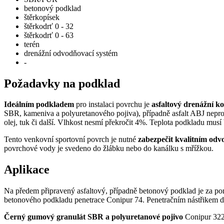
betonový podklad
štěrkopísek
štěrkodrť 0 - 32
štěrkodrť 0 - 63
terén
drenážní odvodňovací systém
-
Požadavky na podklad
Ideálním podkladem
pro instalaci povrchu je
asfaltový drenážní k
SBR, kameniva a polyuretanového pojiva), případně asfalt ABJ nepro
olej, tuk či další. Vlhkost nesmí překročit 4%. Teplota podkladu musí
Tento venkovní sportovní povrch je nutné
zabezpečit kvalitním od
povrchové vody je svedeno do žlábku nebo do kanálku s mřížkou.
Aplikace
Na předem připravený asfaltový, případně betonový podklad je za po
betonového podkladu penetrace Conipur 74. Penetračním nástřikem do
Černý gumový granulát SBR a polyuretanové pojivo
Conipur 322/