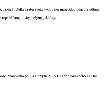
, Třída 1. Délka hřebů atletických treter musí odpovídat pravidlům
 evropské šampionáty a olympijské hry.
), polyuretanového pojiva Conipur 217/216/322 a barevného EPDM