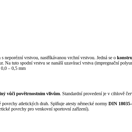
s neporézní vrstvou, nastříkávanou vrchní vrstvou. Jedná se o
konstru
 Na tuto spodní vrstvu se nanáší uzavírací vrstva (impregnační polyu
 0,0 – 0,5 mm
lný vůči povětrnostním vlivům
. Standardní provedení je v cihlově čer
é povrchy atletických drah. Splňuje atesty německé normy
DIN 18035-
tické povrchy pro venkovní sportovní zařízení).