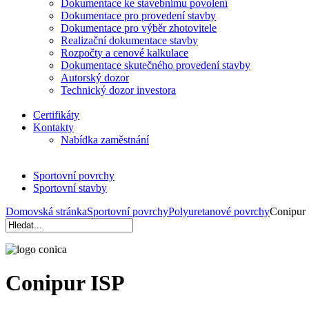
Dokumentace ke stavebnímu povolení
Dokumentace pro provedení stavby
Dokumentace pro výběr zhotovitele
Realizační dokumentace stavby
Rozpočty a cenové kalkulace
Dokumentace skutečného provedení stavby
Autorský dozor
Technický dozor investora
Certifikáty
Kontakty
Nabídka zaměstnání
Sportovní povrchy
Sportovní stavby
Domovská stránka
Sportovní povrchy
Polyuretanové povrchy
Conipur
Conipur ISP