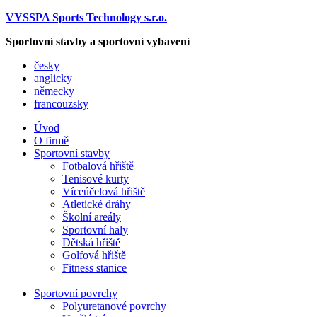
VYSSPA Sports Technology s.r.o.
Sportovní stavby a sportovní vybavení
česky
anglicky
německy
francouzsky
Úvod
O firmě
Sportovní stavby
Fotbalová hřiště
Tenisové kurty
Víceúčelová hřiště
Atletické dráhy
Školní areály
Sportovní haly
Dětská hřiště
Golfová hřiště
Fitness stanice
Sportovní povrchy
Polyuretanové povrchy