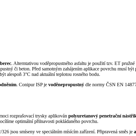
oberec
. Alterntativou voděpropustného asfaltu je použití tzv. ET pru
pustný či beton. Před samotným zahájením aplikace povrchu musí být 
 být alespoň 3°C nad aktuální teplotou rosného bodu.
vodněním
. Conipur ISP je
voděnepropustný
dle normy ČSN EN 14877. 
moci rozprašovací trysky aplikován
polyuretanový penetrační nástři
cílíme optimální přilnavosti pokládaného povrchu.
326 jsou smíseny ve speciálním mísícím zařízení. Připravená směs je