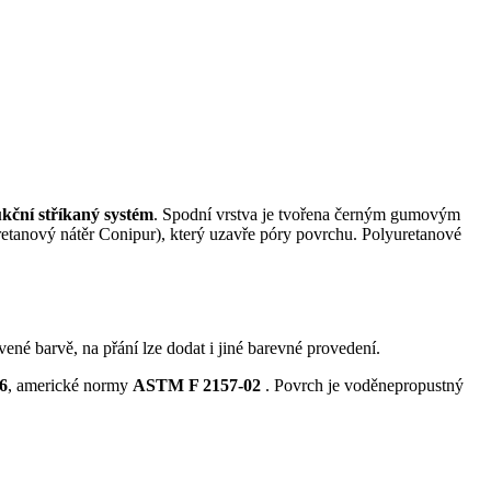
kční stříkaný systém
. Spodní vrstva je tvořena černým gumovým
retanový nátěr Conipur), který uzavře póry povrchu. Polyuretanové
vené barvě, na přání lze dodat i jiné barevné provedení.
6
, americké normy
ASTM F 2157-02
. Povrch je voděnepropustný