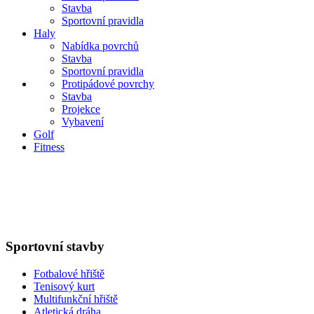
Stavba
Sportovní pravidla
Haly
Nabídka povrchů
Stavba
Sportovní pravidla
Protipádové povrchy
Stavba
Projekce
Vybavení
Golf
Fitness
Sportovní stavby
Fotbalové hřiště
Tenisový kurt
Multifunkční hřiště
Atletická dráha