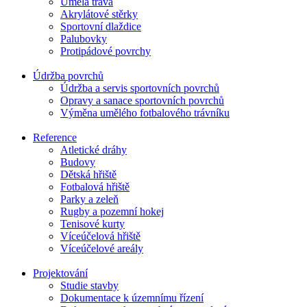
Umělá tráva
Akrylátové stěrky
Sportovní dlaždice
Palubovky
Protipádové povrchy
Údržba povrchů
Údržba a servis sportovních povrchů
Opravy a sanace sportovních povrchů
Výměna umělého fotbalového trávníku
Reference
Atletické dráhy
Budovy
Dětská hřiště
Fotbalová hřiště
Parky a zeleň
Rugby a pozemní hokej
Tenisové kurty
Víceúčelová hřiště
Víceúčelové areály
Projektování
Studie stavby
Dokumentace k územnímu řízení