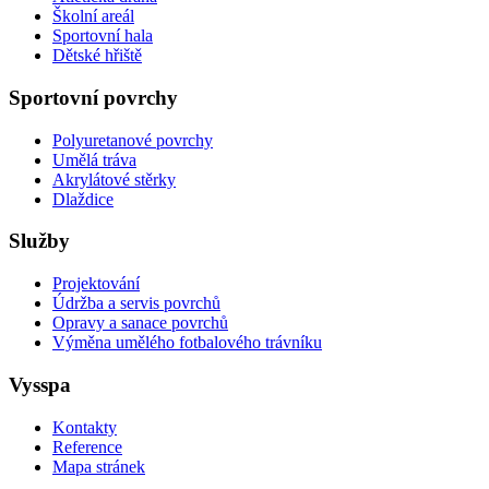
Školní areál
Sportovní hala
Dětské hřiště
Sportovní povrchy
Polyuretanové povrchy
Umělá tráva
Akrylátové stěrky
Dlaždice
Služby
Projektování
Údržba a servis povrchů
Opravy a sanace povrchů
Výměna umělého fotbalového trávníku
Vysspa
Kontakty
Reference
Mapa stránek