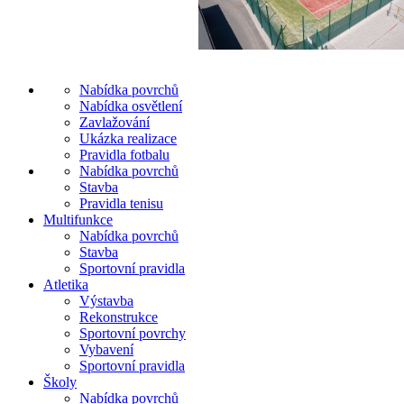
Nabídka povrchů
Nabídka osvětlení
Zavlažování
Ukázka realizace
Pravidla fotbalu
Nabídka povrchů
Stavba
Pravidla tenisu
Multifunkce
Nabídka povrchů
Stavba
Sportovní pravidla
Atletika
Výstavba
Rekonstrukce
Sportovní povrchy
Vybavení
Sportovní pravidla
Školy
Nabídka povrchů