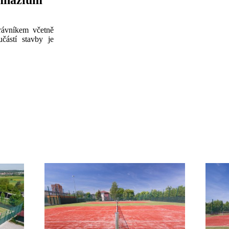
ymnázium
rávníkem včetně
částí stavby je