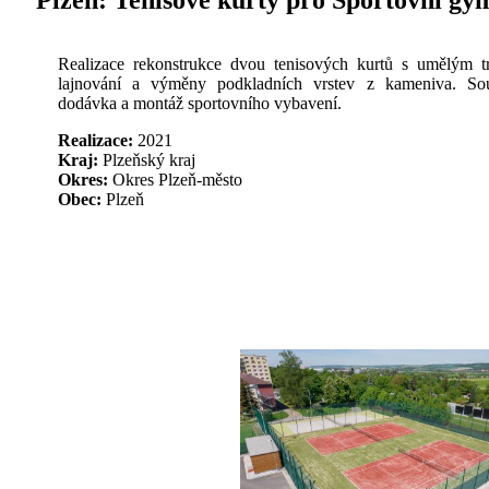
Plzeň:
Tenisové kurty pro Sportovní g
Realizace rekonstrukce dvou tenisových kurtů s umělým t
lajnování a výměny podkladních vrstev z kameniva. Sou
dodávka a montáž sportovního vybavení.
Realizace:
2021
Kraj:
Plzeňský kraj
Okres:
Okres Plzeň-město
Obec:
Plzeň