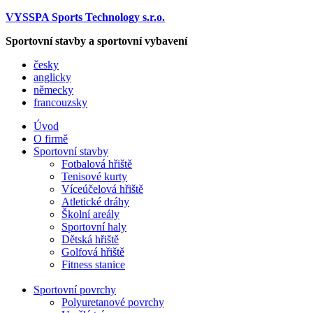
VYSSPA Sports Technology s.r.o.
Sportovní stavby a sportovní vybavení
česky
anglicky
německy
francouzsky
Úvod
O firmě
Sportovní stavby
Fotbalová hřiště
Tenisové kurty
Víceúčelová hřiště
Atletické dráhy
Školní areály
Sportovní haly
Dětská hřiště
Golfová hřiště
Fitness stanice
Sportovní povrchy
Polyuretanové povrchy