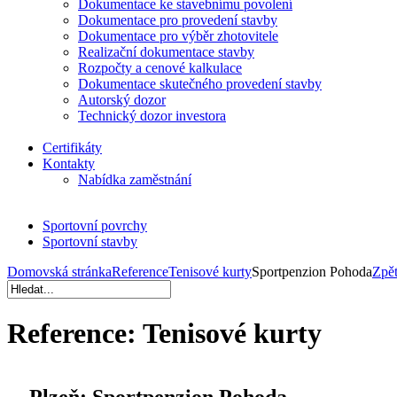
Dokumentace ke stavebnímu povolení
Dokumentace pro provedení stavby
Dokumentace pro výběr zhotovitele
Realizační dokumentace stavby
Rozpočty a cenové kalkulace
Dokumentace skutečného provedení stavby
Autorský dozor
Technický dozor investora
Certifikáty
Kontakty
Nabídka zaměstnání
Sportovní povrchy
Sportovní stavby
Domovská stránka
Reference
Tenisové kurty
Sportpenzion Pohoda
Zpě
Reference:
Tenisové kurty