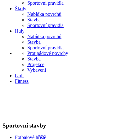
Sportovní pravidla
Školy
Nabídka povrchů
Stavba
Sportovní pravidla
Haly
Nabídka povrchů
Stavba
Sportovní pravidla
Protipádové povrchy
Stavba
Projekce
Vybavení
Golf
Fitness
Sportovní stavby
Fotbalové hřiště