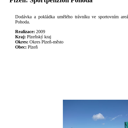
Plzeň:
Sportpenzion Pohoda
Dodávka a pokládka umělého trávníku ve sportovním areá
Pohoda.
Realizace:
2009
Kraj:
Plzeňský kraj
Okres:
Okres Plzeň-město
Obec:
Plzeň