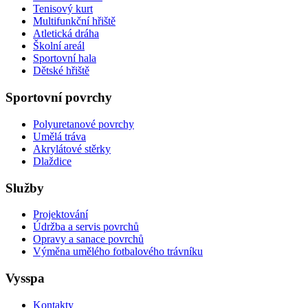
Tenisový kurt
Multifunkční hřiště
Atletická dráha
Školní areál
Sportovní hala
Dětské hřiště
Sportovní povrchy
Polyuretanové povrchy
Umělá tráva
Akrylátové stěrky
Dlaždice
Služby
Projektování
Údržba a servis povrchů
Opravy a sanace povrchů
Výměna umělého fotbalového trávníku
Vysspa
Kontakty