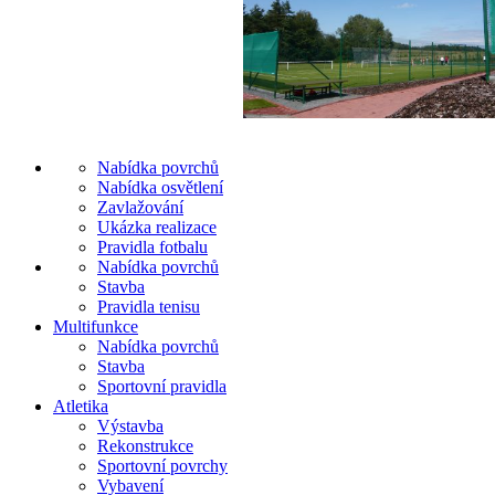
Nabídka povrchů
Nabídka osvětlení
Zavlažování
Ukázka realizace
Pravidla fotbalu
Nabídka povrchů
Stavba
Pravidla tenisu
Multifunkce
Nabídka povrchů
Stavba
Sportovní pravidla
Atletika
Výstavba
Rekonstrukce
Sportovní povrchy
Vybavení