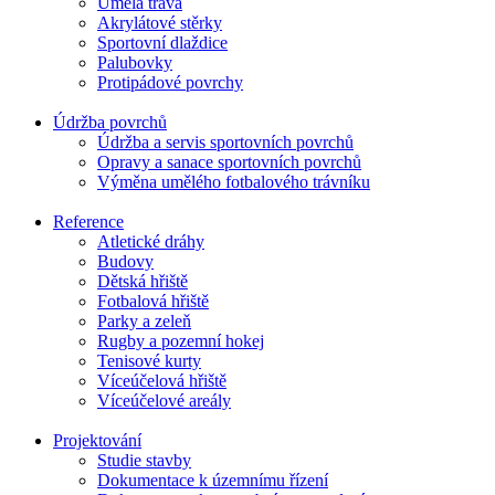
Umělá tráva
Akrylátové stěrky
Sportovní dlaždice
Palubovky
Protipádové povrchy
Údržba povrchů
Údržba a servis sportovních povrchů
Opravy a sanace sportovních povrchů
Výměna umělého fotbalového trávníku
Reference
Atletické dráhy
Budovy
Dětská hřiště
Fotbalová hřiště
Parky a zeleň
Rugby a pozemní hokej
Tenisové kurty
Víceúčelová hřiště
Víceúčelové areály
Projektování
Studie stavby
Dokumentace k územnímu řízení