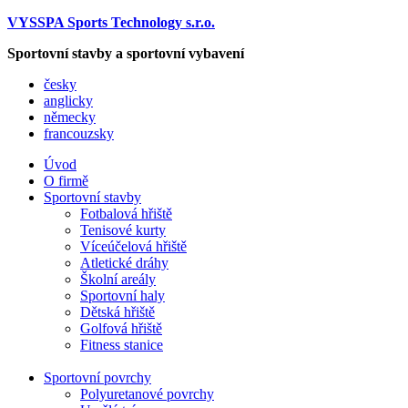
VYSSPA Sports Technology s.r.o.
Sportovní stavby a sportovní vybavení
česky
anglicky
německy
francouzsky
Úvod
O firmě
Sportovní stavby
Fotbalová hřiště
Tenisové kurty
Víceúčelová hřiště
Atletické dráhy
Školní areály
Sportovní haly
Dětská hřiště
Golfová hřiště
Fitness stanice
Sportovní povrchy
Polyuretanové povrchy