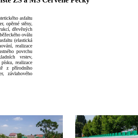
řiště ZŠ a MŠ Červené Pečky
etického asfaltu
r, opěrné stěny,
rukcí, dřevěných
e běžeckého oválu
faltu (elastická
ování, realizace
ustného povrchu
ladních vrstev,
písku, realizace
tě z přírodního
er, závlahového