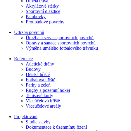
Umělá tráva
Akrylátové stěrky
Sportovní dlaždice
Palubovky
Protipádové povrchy
Údržba povrchů
Údržba a servis sportovních povrchů
Opravy a sanace sportovních povrchů
Výměna umělého fotbalového trávníku
Reference
Atletické dráhy
Budovy
Dětská hřiště
Fotbalová hřiště
Parky a zeleň
Rugby a pozemní hokej
Tenisové kurty
Víceúčelová hřiště
Víceúčelové areály
Projektování
Studie stavby
Dokumentace k územnímu řízení