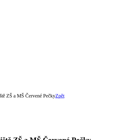
řiště ZŠ a MŠ Červené Pečky
Zpět