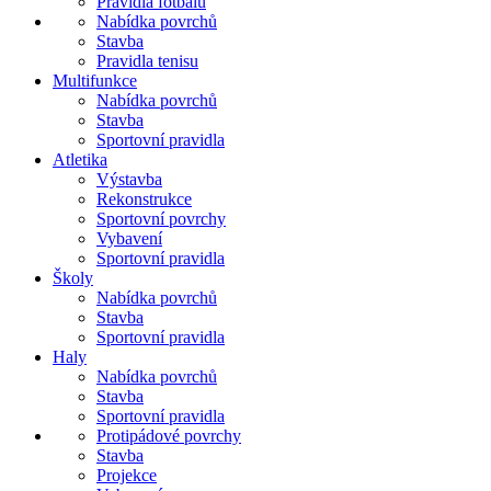
Pravidla fotbalu
Nabídka povrchů
Stavba
Pravidla tenisu
Multifunkce
Nabídka povrchů
Stavba
Sportovní pravidla
Atletika
Výstavba
Rekonstrukce
Sportovní povrchy
Vybavení
Sportovní pravidla
Školy
Nabídka povrchů
Stavba
Sportovní pravidla
Haly
Nabídka povrchů
Stavba
Sportovní pravidla
Protipádové povrchy
Stavba
Projekce