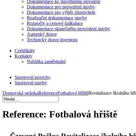
Dokumentace ke stavebnímu povolení
Dokumentace pro provedení stavby
Dokumentace pro výběr zhotovitele
Realizační dokumentace stavby
Rozpočty a cenové kalkulace
Dokumentace skutečného provedení stavby
Autorský dozor
Technický dozor investora
Certifikáty
Kontakty
Nabídka zaměstnání
Sportovní povrchy
Sportovní stavby
Domovská stránka
Reference
Fotbalová hřiště
Revitalizace školního h
Reference:
Fotbalová hřiště