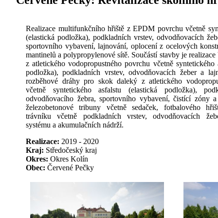
Červené Pečky:
Revitalizace školního h
Realizace multifunkčního hřiště z EPDM povrchu včetně synt
(elastická podložka), podkladních vrstev, odvodňovacích žebe
sportovního vybavení, lajnování, oplocení z ocelových konst
mantinelů a polypropylenové sítě. Součástí stavby je realizac
z atletického vodopropustného povrchu včetně syntetického as
podložka), podkladních vrstev, odvodňovacích žeber a lajn
rozběhové dráhy pro skok daleký z atletického vodoprop
včetně syntetického asfalstu (elastická podložka), podk
odvodňovacího žebra, sportovního vybavení, čistící zóny a 
železobetonové tribuny včetně sedaček, fotbalového hřiš
trávníku včetně podkladních vrstev, odvodňovacích žeb
systému a akumulačních nádrží.
Realizace:
2019 - 2020
Kraj:
Středočeský kraj
Okres:
Okres Kolín
Obec:
Červené Pečky