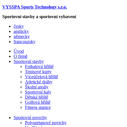
VYSSPA Sports Technology s.r.o.
Sportovní stavby a sportovní vybavení
česky
anglicky
německy
francouzsky
Úvod
O firmě
Sportovní stavby
Fotbalová hřiště
Tenisové kurty
Víceúčelová hřiště
Atletické dráhy
Školní areály
Sportovní haly
Dětská hřiště
Golfová hřiště
Fitness stanice
Sportovní povrchy
Polyuretanové povrchy