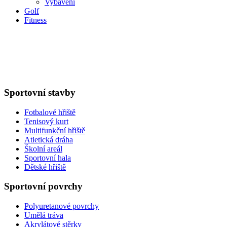
Vybavení
Golf
Fitness
Sportovní stavby
Fotbalové hřiště
Tenisový kurt
Multifunkční hřiště
Atletická dráha
Školní areál
Sportovní hala
Dětské hřiště
Sportovní povrchy
Polyuretanové povrchy
Umělá tráva
Akrylátové stěrky