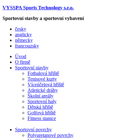
VYSSPA Sports Technology s.r.o.
Sportovní stavby a sportovní vybavení
česky
anglicky
německy
francouzsky
Úvod
O firmě
Sportovní stavby
Fotbalová hřiště
Tenisové kurty
Víceúčelová hřiště
Atletické dráhy
Školní areály
Sportovní haly
Dětská hřiště
Golfová hřiště
Fitness stanice
Sportovní povrchy
Polyuretanové povrchy