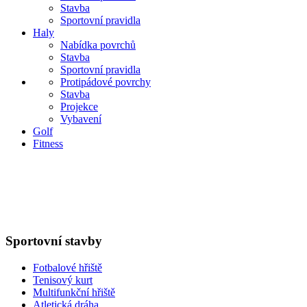
Stavba
Sportovní pravidla
Haly
Nabídka povrchů
Stavba
Sportovní pravidla
Protipádové povrchy
Stavba
Projekce
Vybavení
Golf
Fitness
Sportovní stavby
Fotbalové hřiště
Tenisový kurt
Multifunkční hřiště
Atletická dráha