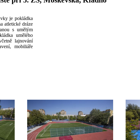
ště při 5. ZŠ, Moskevská, Kladno
ávky je pokládka
a atletické dráze
opanou s umělým
okládka umělého
četně lajnování
avení, mobiliáře