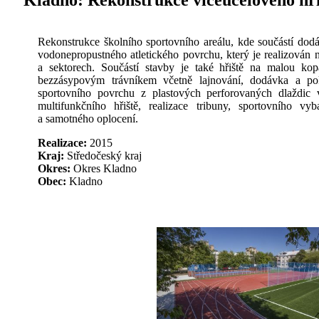
Kladno:
Rekonstrukce víceúčelového hři
Rekonstrukce školního sportovního areálu, kde součástí dod
vodonepropustného atletického povrchu, který je realizován n
a sektorech. Součástí stavby je také hřiště na malou k
bezzásypovým trávníkem včetně lajnování, dodávka a p
sportovního povrchu z plastových perforovaných dlaždic v
multifunkčního hřiště, realizace tribuny, sportovního vyb
a samotného oplocení.
Realizace:
2015
Kraj:
Středočeský kraj
Okres:
Okres Kladno
Obec:
Kladno