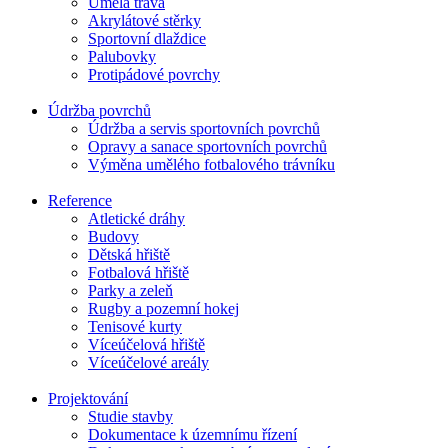
Umělá tráva
Akrylátové stěrky
Sportovní dlaždice
Palubovky
Protipádové povrchy
Údržba povrchů
Údržba a servis sportovních povrchů
Opravy a sanace sportovních povrchů
Výměna umělého fotbalového trávníku
Reference
Atletické dráhy
Budovy
Dětská hřiště
Fotbalová hřiště
Parky a zeleň
Rugby a pozemní hokej
Tenisové kurty
Víceúčelová hřiště
Víceúčelové areály
Projektování
Studie stavby
Dokumentace k územnímu řízení