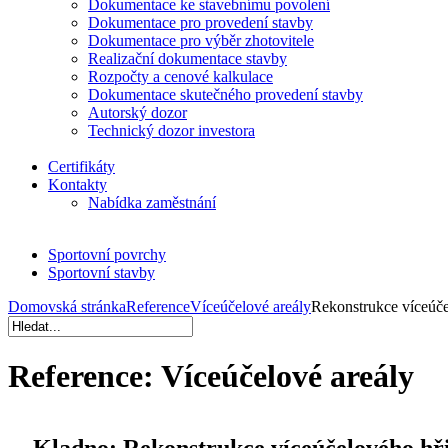
Dokumentace ke stavebnímu povolení
Dokumentace pro provedení stavby
Dokumentace pro výběr zhotovitele
Realizační dokumentace stavby
Rozpočty a cenové kalkulace
Dokumentace skutečného provedení stavby
Autorský dozor
Technický dozor investora
Certifikáty
Kontakty
Nabídka zaměstnání
Sportovní povrchy
Sportovní stavby
Domovská stránka
Reference
Víceúčelové areály
Rekonstrukce víceúče
Reference:
Víceúčelové areály