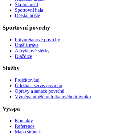
Školní areál
Sportovní hala
Dětské hřiště
Sportovní povrchy
Polyuretanové povrchy
Umělá tráva
Akrylátové stěrky
Dlaždice
Služby
Projektování
Údržba a servis povrchů
Opravy a sanace povrchů
Výměna umělého fotbalového trávníku
Vysspa
Kontakty
Reference
Mapa stránek