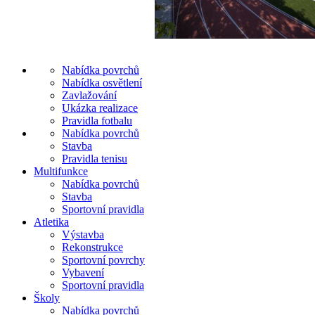
Nabídka povrchů
Nabídka osvětlení
Zavlažování
Ukázka realizace
Pravidla fotbalu
Nabídka povrchů
Stavba
Pravidla tenisu
Multifunkce
Nabídka povrchů
Stavba
Sportovní pravidla
Atletika
Výstavba
Rekonstrukce
Sportovní povrchy
Vybavení
Sportovní pravidla
Školy
Nabídka povrchů