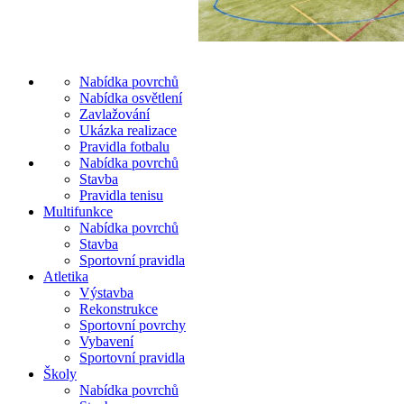
Nabídka povrchů
Nabídka osvětlení
Zavlažování
Ukázka realizace
Pravidla fotbalu
Nabídka povrchů
Stavba
Pravidla tenisu
Multifunkce
Nabídka povrchů
Stavba
Sportovní pravidla
Atletika
Výstavba
Rekonstrukce
Sportovní povrchy
Vybavení
Sportovní pravidla
Školy
Nabídka povrchů