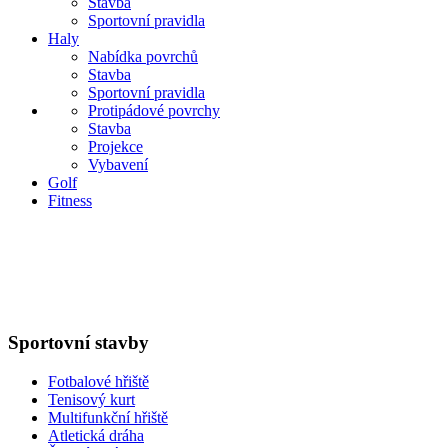
Stavba
Sportovní pravidla
Haly
Nabídka povrchů
Stavba
Sportovní pravidla
Protipádové povrchy
Stavba
Projekce
Vybavení
Golf
Fitness
Sportovní stavby
Fotbalové hřiště
Tenisový kurt
Multifunkční hřiště
Atletická dráha