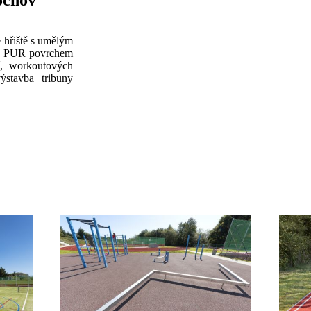
ochov
e hřiště s umělým
y s PUR povrchem
í, workoutových
stavba tribuny