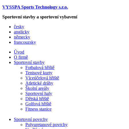
VYSSPA Sports Technology s.r.o.
Sportovní stavby a sportovní vybavení
česky
anglicky
německy
francouzsky
Úvod
O firmě
Sportovní stavby
Fotbalová hřiště
Tenisové kurty
Víceúčelová hřiště
Atletické dráhy
Školní areály
Sportovní haly
Dětská hřiště
Golfová hřiště
Fitness stanice
Sportovní povrchy
Polyuretanové povrchy