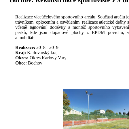
Bochov:
Rekonstrukce sportoviště ZŠ B
Realizace víceúčelového sportovního areálu. Součástí areálu j
trávníkem, oplocením a osvětlením, realizace atletické dráh
včetně lajnování, dodávky a montáž sportovního vybaven
prvků, kde jsou dopadové plochy z EPDM povrchu, vý
a mobiliář.
Realizace:
2018 - 2019
Kraj:
Karlovarský kraj
Okres:
Okres Karlovy Vary
Obec:
Bochov