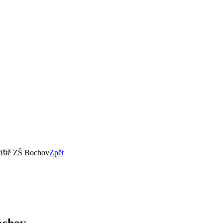
viště ZŠ Bochov
Zpět