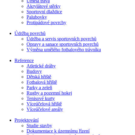
Umělá tráva
Akrylátové stěrky
Sportovní dlaždice
Palubovky
Protipádové povrchy
Údržba povrchů
Údržba a servis sportovních povrchů
Opravy a sanace sportovních povrchů
Výměna umělého fotbalového trávníku
Reference
Atletické dráhy
Budovy
Dětská hřiště
Fotbalová hřiště
Parky a zeleň
Rugby a pozemní hokej
Tenisové kurty
Víceúčelová hřiště
Víceúčelové areály
Projektování
Studie stavby
Dokumentace k územnímu řízení