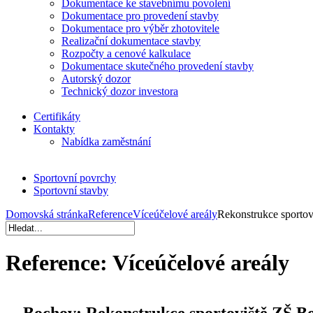
Dokumentace ke stavebnímu povolení
Dokumentace pro provedení stavby
Dokumentace pro výběr zhotovitele
Realizační dokumentace stavby
Rozpočty a cenové kalkulace
Dokumentace skutečného provedení stavby
Autorský dozor
Technický dozor investora
Certifikáty
Kontakty
Nabídka zaměstnání
Sportovní povrchy
Sportovní stavby
Domovská stránka
Reference
Víceúčelové areály
Rekonstrukce sporto
Reference:
Víceúčelové areály