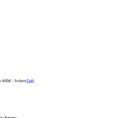
 hřiště - Svárov
Zpět