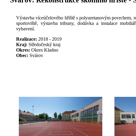
Svárov:
Rekonstrukce školního hřiště - 
Výstavba víceúčelového hřiště s polyuretanovým povrchem, re
sportoviště, výstavba tribuny, dodávka a instalace mobiliá
vybavení.
Realizace:
2018 - 2019
Kraj:
Středočeský kraj
Okres:
Okres Kladno
Obec:
Svárov