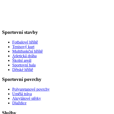
Sportovní stavby
Fotbalové hřiště
Tenisový kurt
Multifunkční hřiště
Atletická dráha
Školní areál
Sportovní hala
Dětské hřiště
Sportovní povrchy
Polyuretanové povrchy
Umělá tráva
Akrylátové stěrky
Dlaždice
Služby