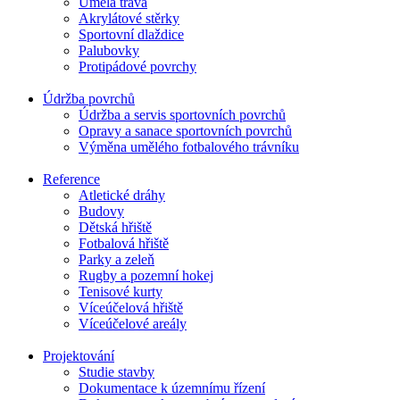
Umělá tráva
Akrylátové stěrky
Sportovní dlaždice
Palubovky
Protipádové povrchy
Údržba povrchů
Údržba a servis sportovních povrchů
Opravy a sanace sportovních povrchů
Výměna umělého fotbalového trávníku
Reference
Atletické dráhy
Budovy
Dětská hřiště
Fotbalová hřiště
Parky a zeleň
Rugby a pozemní hokej
Tenisové kurty
Víceúčelová hřiště
Víceúčelové areály
Projektování
Studie stavby
Dokumentace k územnímu řízení