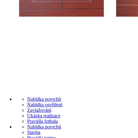
Nabídka povrchů
Nabídka osvětlení
Zavlažování
Ukázka realizace
Pravidla fotbalu
Nabídka povrchů
Stavba
Pravidla tenisu