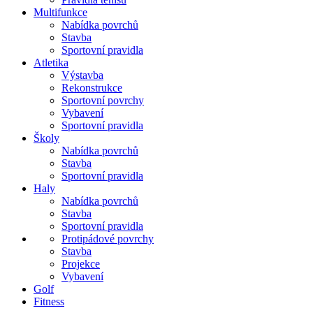
Multifunkce
Nabídka povrchů
Stavba
Sportovní pravidla
Atletika
Výstavba
Rekonstrukce
Sportovní povrchy
Vybavení
Sportovní pravidla
Školy
Nabídka povrchů
Stavba
Sportovní pravidla
Haly
Nabídka povrchů
Stavba
Sportovní pravidla
Protipádové povrchy
Stavba
Projekce
Vybavení
Golf
Fitness