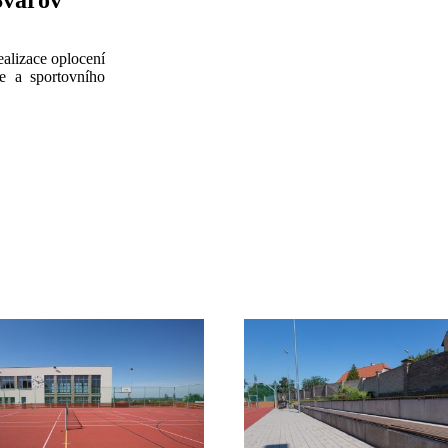
Svárov
alizace oplocení
ře a sportovního