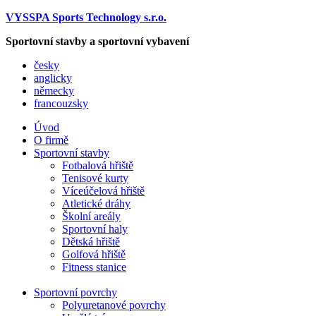
VYSSPA Sports Technology s.r.o.
Sportovní stavby a sportovní vybavení
česky
anglicky
německy
francouzsky
Úvod
O firmě
Sportovní stavby
Fotbalová hřiště
Tenisové kurty
Víceúčelová hřiště
Atletické dráhy
Školní areály
Sportovní haly
Dětská hřiště
Golfová hřiště
Fitness stanice
Sportovní povrchy
Polyuretanové povrchy