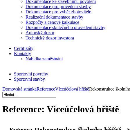
Dokumentace ke stavebnímu povolení
Dokumentace pro provedení stavby
Dokumentace pro výběr zhotovitele
Realizační dokumentace stavby
Rozpočty a cenové kalkulace
Dokumentace skutečného provedení stavby
Autorský dozor
Technický dozor investora
Certifikáty
Kontakty
Nabídka zaměstnání
Sportovní povrchy
Sportovní stavby
Domovská stránka
Reference
Víceúčelová hřiště
Rekonstrukce školního
Reference:
Víceúčelová hřiště