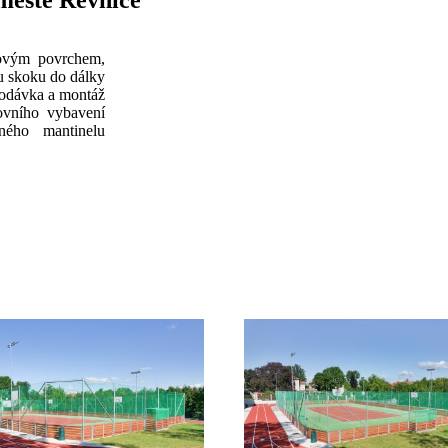
 městě Řevnice
žovým povrchem,
u skoku do dálky
Dodávka a montáž
ovního vybavení
ného mantinelu