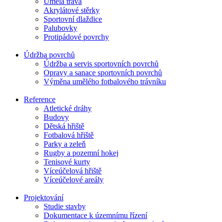
Umělá tráva
Akrylátové stěrky
Sportovní dlaždice
Palubovky
Protipádové povrchy
Údržba povrchů
Údržba a servis sportovních povrchů
Opravy a sanace sportovních povrchů
Výměna umělého fotbalového trávníku
Reference
Atletické dráhy
Budovy
Dětská hřiště
Fotbalová hřiště
Parky a zeleň
Rugby a pozemní hokej
Tenisové kurty
Víceúčelová hřiště
Víceúčelové areály
Projektování
Studie stavby
Dokumentace k územnímu řízení