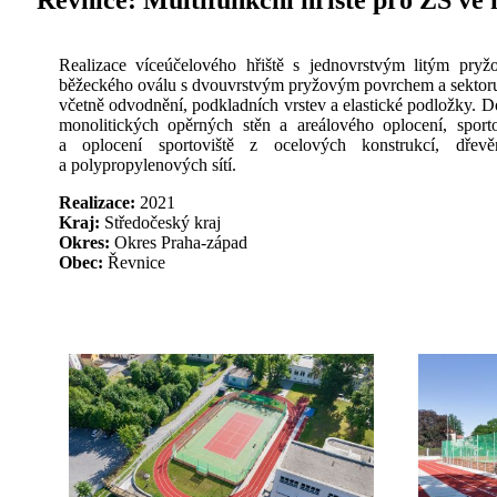
Řevnice:
Multifunkční hřiště pro ZŠ ve
Realizace víceúčelového hřiště s jednovrstvým litým pry
běžeckého oválu s dvouvrstvým pryžovým povrchem a sektor
včetně odvodnění, podkladních vrstev a elastické podložky. 
monolitických opěrných stěn a areálového oplocení, sport
a oplocení sportoviště z ocelových konstrukcí, dřevě
a polypropylenových sítí.
Realizace:
2021
Kraj:
Středočeský kraj
Okres:
Okres Praha-západ
Obec:
Řevnice