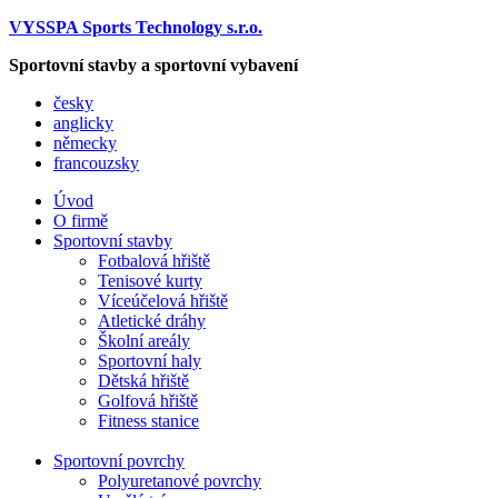
VYSSPA Sports Technology s.r.o.
Sportovní stavby a sportovní vybavení
česky
anglicky
německy
francouzsky
Úvod
O firmě
Sportovní stavby
Fotbalová hřiště
Tenisové kurty
Víceúčelová hřiště
Atletické dráhy
Školní areály
Sportovní haly
Dětská hřiště
Golfová hřiště
Fitness stanice
Sportovní povrchy
Polyuretanové povrchy