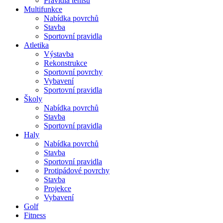
Pravidla tenisu
Multifunkce
Nabídka povrchů
Stavba
Sportovní pravidla
Atletika
Výstavba
Rekonstrukce
Sportovní povrchy
Vybavení
Sportovní pravidla
Školy
Nabídka povrchů
Stavba
Sportovní pravidla
Haly
Nabídka povrchů
Stavba
Sportovní pravidla
Protipádové povrchy
Stavba
Projekce
Vybavení
Golf
Fitness