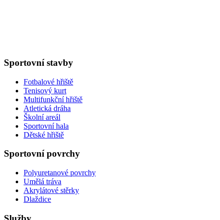
Sportovní stavby
Fotbalové hřiště
Tenisový kurt
Multifunkční hřiště
Atletická dráha
Školní areál
Sportovní hala
Dětské hřiště
Sportovní povrchy
Polyuretanové povrchy
Umělá tráva
Akrylátové stěrky
Dlaždice
Služby